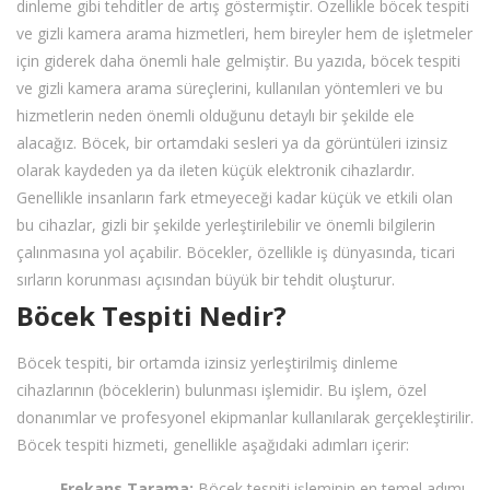
dinleme gibi tehditler de artış göstermiştir. Özellikle böcek tespiti
ve gizli kamera arama hizmetleri, hem bireyler hem de işletmeler
için giderek daha önemli hale gelmiştir. Bu yazıda, böcek tespiti
ve gizli kamera arama süreçlerini, kullanılan yöntemleri ve bu
hizmetlerin neden önemli olduğunu detaylı bir şekilde ele
alacağız. Böcek, bir ortamdaki sesleri ya da görüntüleri izinsiz
olarak kaydeden ya da ileten küçük elektronik cihazlardır.
Genellikle insanların fark etmeyeceği kadar küçük ve etkili olan
bu cihazlar, gizli bir şekilde yerleştirilebilir ve önemli bilgilerin
çalınmasına yol açabilir. Böcekler, özellikle iş dünyasında, ticari
sırların korunması açısından büyük bir tehdit oluşturur.
Böcek Tespiti Nedir?
Böcek tespiti, bir ortamda izinsiz yerleştirilmiş dinleme
cihazlarının (böceklerin) bulunması işlemidir. Bu işlem, özel
donanımlar ve profesyonel ekipmanlar kullanılarak gerçekleştirilir.
Böcek tespiti hizmeti, genellikle aşağıdaki adımları içerir:
Frekans Tarama:
Böcek tespiti işleminin en temel adımı,