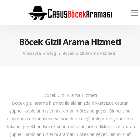
Böcek Gizli Arama Hizmeti
Anasayfa
Blog
Böcek Gizli Arama Hizmeti
Böcek Gizli Arama Hizmeti
Böcek gizli arama hizmeti ile alanınızda dikkatsizce oturan
şüpheli kabloların izlerini aramanın ötesine geçer. Birinci sınıf
ekipmanın dokunuşunu ve son derece eğitimli profesyonellerin
dikkatini gerektirir. Böcek süpürme, alanınızda dikkatsizce oturan
şüpheli kabloların izlerini aramanın ötesine geçer. Birinci sınıf