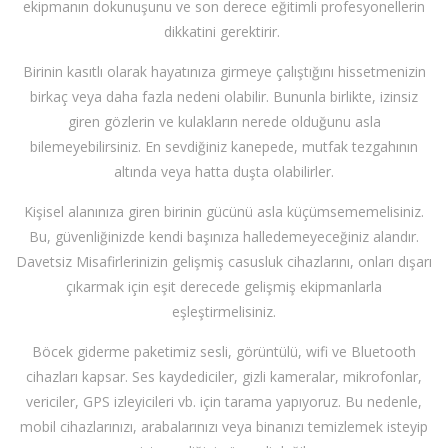
ekipmanın dokunuşunu ve son derece eğitimli profesyonellerin
dikkatini gerektirir.
Birinin kasıtlı olarak hayatınıza girmeye çalıştığını hissetmenizin
birkaç veya daha fazla nedeni olabilir. Bununla birlikte, izinsiz
giren gözlerin ve kulakların nerede olduğunu asla
bilemeyebilirsiniz. En sevdiğiniz kanepede, mutfak tezgahının
altında veya hatta duşta olabilirler.
Kişisel alanınıza giren birinin gücünü asla küçümsememelisiniz.
Bu, güvenliğinizde kendi başınıza halledemeyeceğiniz alandır.
Davetsiz Misafirlerinizin gelişmiş casusluk cihazlarını, onları dışarı
çıkarmak için eşit derecede gelişmiş ekipmanlarla
eşleştirmelisiniz.
Böcek giderme paketimiz sesli, görüntülü, wifi ve Bluetooth
cihazları kapsar. Ses kaydediciler, gizli kameralar, mikrofonlar,
vericiler, GPS izleyicileri vb. için tarama yapıyoruz. Bu nedenle,
mobil cihazlarınızı, arabalarınızı veya binanızı temizlemek isteyip